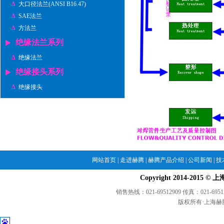
Δ
大口径法兰(ANSI B16.47)
Δ
SAE法兰
Δ
方法兰
绝缘法兰系列
Δ
绝缘法兰
绝缘接头系列
Δ
绝缘接头
网站首页
|
走进赫腾
|
赫腾产品介绍
|
公司新闻
|
技
Copyright 2014-2015 © 
销售热线：021-69512909 传真：021-695129
版权所有·上海