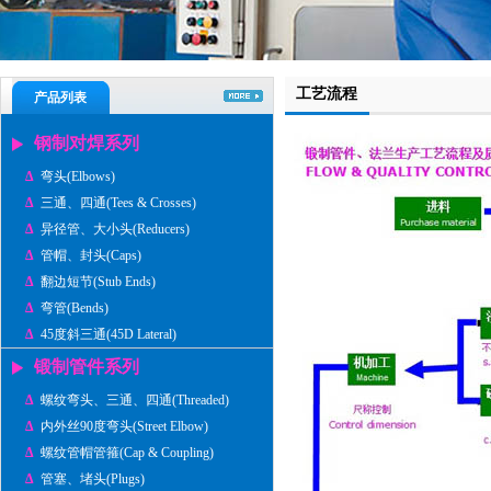
工艺流程
产品列表
钢制对焊系列
Δ
弯头(Elbows)
Δ
三通、四通(Tees & Crosses)
Δ
异径管、大小头(Reducers)
Δ
管帽、封头(Caps)
Δ
翻边短节(Stub Ends)
Δ
弯管(Bends)
Δ
45度斜三通(45D Lateral)
锻制管件系列
Δ
螺纹弯头、三通、四通(Threaded)
Δ
内外丝90度弯头(Street Elbow)
Δ
螺纹管帽管箍(Cap & Coupling)
Δ
管塞、堵头(Plugs)