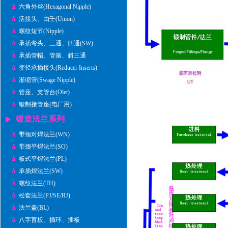
Δ
六角外丝(Hexagonal Nipple)
Δ
活接头、由壬(Union)
Δ
螺纹短节(Nipple)
Δ
承插弯头、三通、四通(SW)
Δ
承插管帽、管箍、斜三通
Δ
变径承插接头(Reducer Inserts)
Δ
渐缩管(Swage Nipple)
Δ
管座、支管台(Olet)
Δ
锻制接管座(电厂用)
锻造法兰系列
Δ
带颈对焊法兰(WN)
Δ
带颈平焊法兰(SO)
Δ
板式平焊法兰(PL)
Δ
承插焊法兰(SW)
Δ
螺纹法兰(TH)
Δ
松套法兰(PJ/SE/RJ)
Δ
法兰盖(BL)
Δ
八字盲板、插环、插板